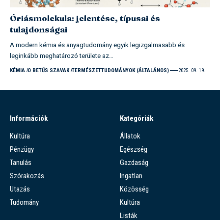
Óriásmolekula: jelentése, típusai és
tulajdonságai
A modern kémia és anyagtudomány egyik legizgalmasabb és
leginkább meghatározó területe az…
KÉMIA
O BETŰS SZAVAK
TERMÉSZETTUDOMÁNYOK (ÁLTALÁNOS)
2025. 09. 19.
Információk
Kategóriák
Kultúra
Állatok
Pénzügy
Egészség
Tanulás
Gazdaság
Szórakozás
Ingatlan
Utazás
Közösség
Tudomány
Kultúra
Listák