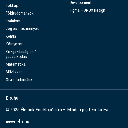
Development
Földrajz
Figma – UI/UX Design
Földtudományok
Irodalom
Jog és intézmények
Kémia
Környezet
Közgazdaságtan és
gazdálkodás
Matematika
Művészet
Orvostudomány
Elo.hu
© 2025 Életünk Enciklopédiája – Minden jog fenntartva.
www.elo.hu