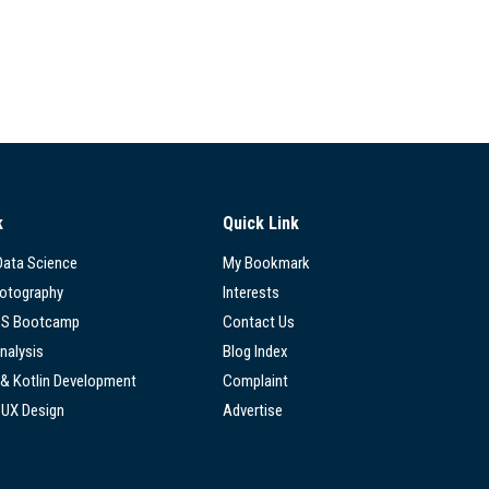
k
Quick Link
 Data Science
My Bookmark
hotography
Interests
SS Bootcamp
Contact Us
nalysis
Blog Index
 & Kotlin Development
Complaint
/UX Design
Advertise