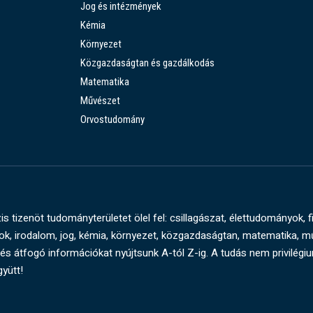
Jog és intézmények
Kémia
Környezet
Közgazdaságtan és gazdálkodás
Matematika
Művészet
Orvostudomány
s tizenöt tudományterületet ölel fel: csillagászat, élettudományok, f
, irodalom, jog, kémia, környezet, közgazdaságtan, matematika, 
és átfogó információkat nyújtsunk A-tól Z-ig. A tudás nem privilégi
gyütt!