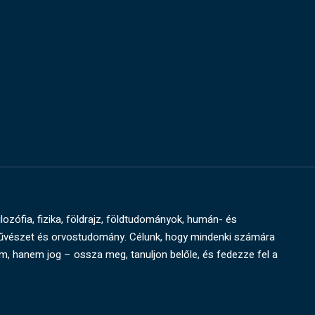
ilozófia, fizika, földrajz, földtudományok, humán- és
művészet és orvostudomány. Célunk, hogy mindenki számára
um, hanem jog – ossza meg, tanuljon belőle, és fedezze fel a