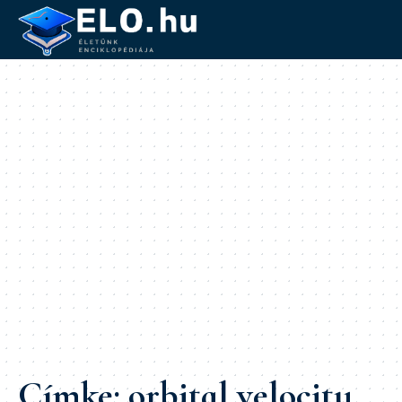
Címke:
orbital velocity