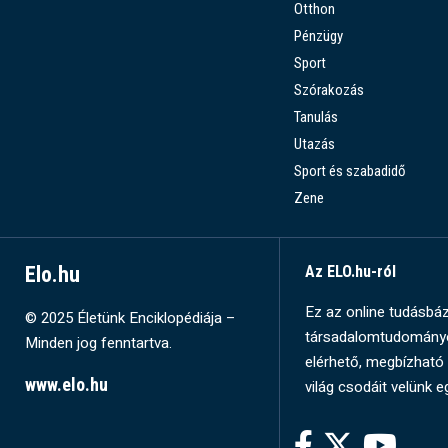
Otthon
Pénzügy
Sport
Szórakozás
Tanulás
Utazás
Sport és szabadidő
Zene
Elo.hu
Az ELO.hu-ról
Ez az online tudásbázi
© 2025 Életünk Enciklopédiája –
társadalomtudományok
Minden jog fenntartva.
elérhető, megbízható 
www.elo.hu
világ csodáit velünk e