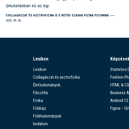
űrkutatásban és az égi…
CSILLAGÁSZAT ÉS ASZTROFIZIKA
E-É BETŰS SZAVAK
FIZIKA
TECHNIKA
2025. 09. 06.
Lexikon
Képzése
Lexikon
Statistics
Csillagászat és asztrofizika
Fashion P
Élettudományok
HTML & C
Filozófia
Business A
Fizika
Android 12
Földrajz
Figma – UI
Földtudományok
Irodalom