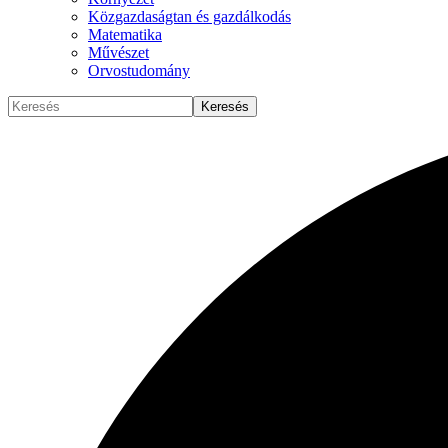
Közgazdaságtan és gazdálkodás
Matematika
Művészet
Orvostudomány