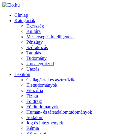
Címlap
Kategóriák
Egészség
Kultúra
Mesterséges Intelligencia
Pénzügy
Szórakozás
Tanulás
Tudomány
Uncategorized
Utazás
Lexikon
Csillagászat és asztrofizika
Élettudományok
Filozófia
Fizika
Földrajz
Földtudományok
Humán- és társadalomtudományok
Irodalom
Jog és intézmények
Kémia
Környezet