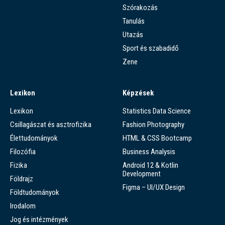
Szórakozás
Tanulás
Utazás
Sport és szabadidő
Zene
Lexikon
Képzések
Lexikon
Statistics Data Science
Csillagászat és asztrofizika
Fashion Photography
Élettudományok
HTML & CSS Bootcamp
Filozófia
Business Analysis
Fizika
Android 12 & Kotlin
Development
Földrajz
Figma – UI/UX Design
Földtudományok
Irodalom
Jog és intézmények