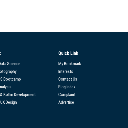
k
Quick Link
 Data Science
My Bookmark
hotography
Interests
SS Bootcamp
Contact Us
nalysis
Blog Index
 & Kotlin Development
Complaint
/UX Design
Advertise