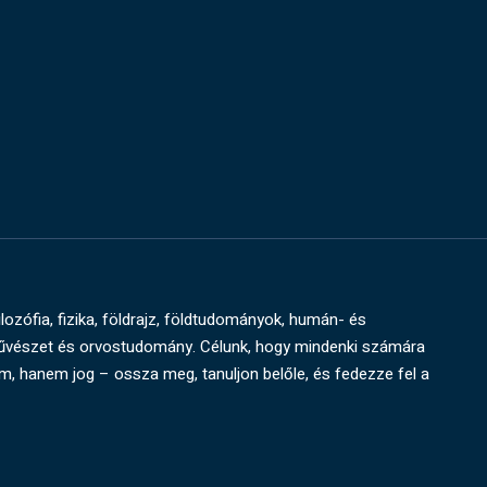
ilozófia, fizika, földrajz, földtudományok, humán- és
művészet és orvostudomány. Célunk, hogy mindenki számára
um, hanem jog – ossza meg, tanuljon belőle, és fedezze fel a