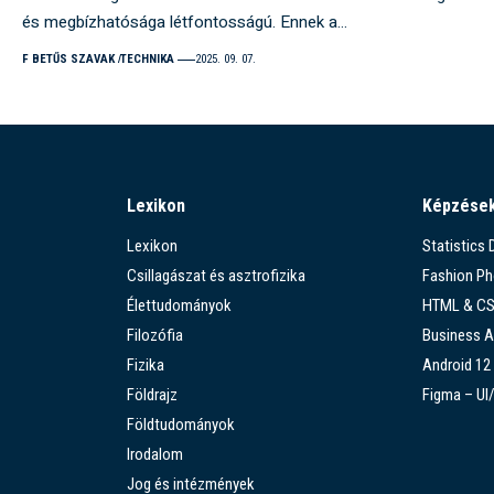
és megbízhatósága létfontosságú. Ennek a…
F BETŰS SZAVAK
TECHNIKA
2025. 09. 07.
Lexikon
Képzése
Lexikon
Statistics
Csillagászat és asztrofizika
Fashion P
Élettudományok
HTML & C
Filozófia
Business A
Fizika
Android 12
Földrajz
Figma – UI
Földtudományok
Irodalom
Jog és intézmények