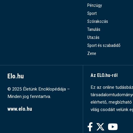
Pénzügy
Sport
Szórakozás
Tanulás
Utazás
Sport és szabadidő
Zene
Elo.hu
Az ELO.hu-ról
Ez az online tudásbázi
© 2025 Életünk Enciklopédiája –
társadalomtudományok
Minden jog fenntartva.
elérhető, megbízható 
www.elo.hu
világ csodáit velünk e