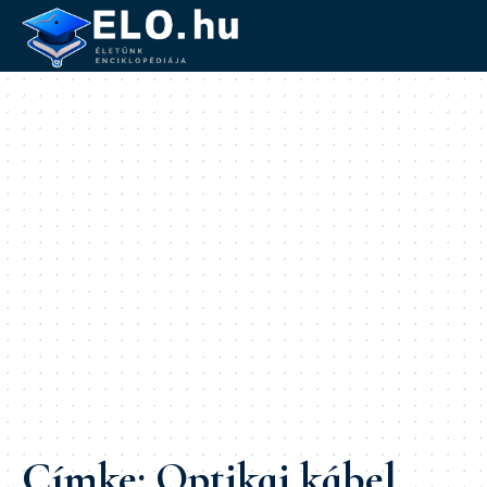
Címke:
Optikai kábel