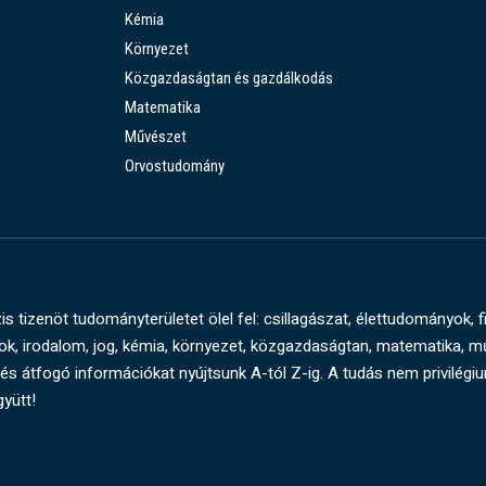
Kémia
Környezet
Közgazdaságtan és gazdálkodás
Matematika
Művészet
Orvostudomány
s tizenöt tudományterületet ölel fel: csillagászat, élettudományok, f
, irodalom, jog, kémia, környezet, közgazdaságtan, matematika, 
és átfogó információkat nyújtsunk A-tól Z-ig. A tudás nem privilégi
gyütt!