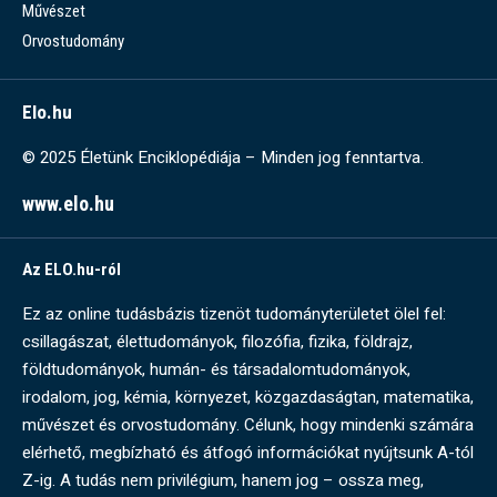
Művészet
Orvostudomány
Elo.hu
© 2025 Életünk Enciklopédiája – Minden jog fenntartva.
www.elo.hu
Az ELO.hu-ról
Ez az online tudásbázis tizenöt tudományterületet ölel fel:
csillagászat, élettudományok, filozófia, fizika, földrajz,
földtudományok, humán- és társadalomtudományok,
irodalom, jog, kémia, környezet, közgazdaságtan, matematika,
művészet és orvostudomány. Célunk, hogy mindenki számára
elérhető, megbízható és átfogó információkat nyújtsunk A-tól
Z-ig. A tudás nem privilégium, hanem jog – ossza meg,