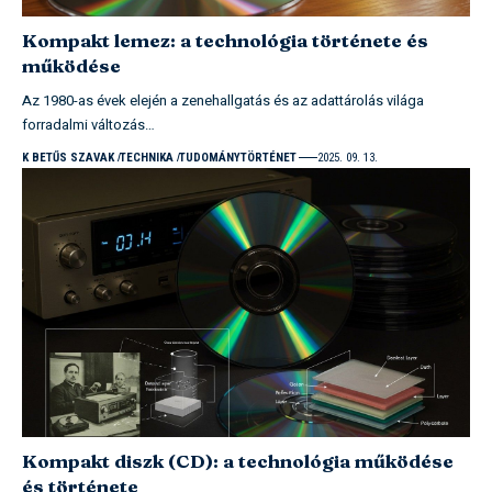
Kompakt lemez: a technológia története és
működése
Az 1980-as évek elején a zenehallgatás és az adattárolás világa
forradalmi változás…
K BETŰS SZAVAK
TECHNIKA
TUDOMÁNYTÖRTÉNET
2025. 09. 13.
Kompakt diszk (CD): a technológia működése
és története