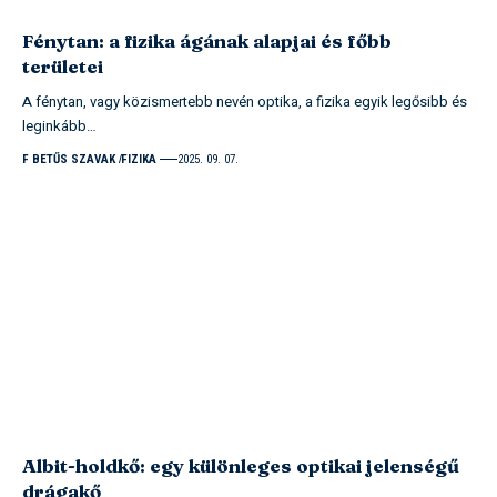
Fénytan: a fizika ágának alapjai és főbb
területei
A fénytan, vagy közismertebb nevén optika, a fizika egyik legősibb és
leginkább…
F BETŰS SZAVAK
FIZIKA
2025. 09. 07.
Albit-holdkő: egy különleges optikai jelenségű
drágakő