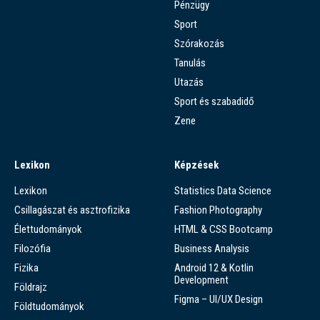
Pénzügy
Sport
Szórakozás
Tanulás
Utazás
Sport és szabadidő
Zene
Lexikon
Képzések
Lexikon
Statistics Data Science
Csillagászat és asztrofizika
Fashion Photography
Élettudományok
HTML & CSS Bootcamp
Filozófia
Business Analysis
Fizika
Android 12 & Kotlin
Development
Földrajz
Figma – UI/UX Design
Földtudományok