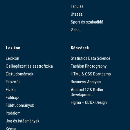
Tanulás
Utazás
Sport és szabadidő
Zene
Lexikon
Képzések
Lexikon
Statistics Data Science
Csillagászat és asztrofizika
Fashion Photography
Élettudományok
HTML & CSS Bootcamp
Filozófia
Business Analysis
Fizika
Android 12 & Kotlin
Development
Földrajz
Figma – UI/UX Design
Földtudományok
Irodalom
Jog és intézmények
Kémia