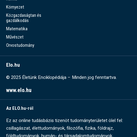
Környezet
Közgazdaságtan és
gazdálkodás
Matematika
Művészet
Orvostudomány
Elo.hu
© 2025 Életünk Enciklopédiája – Minden jog fenntartva.
www.elo.hu
Az ELO.hu-ról
Ez az online tudásbázis tizenöt tudományterületet ölel fel:
csillagászat, élettudományok, filozófia, fizika, földrajz,
földtudományok, humán- és társadalomtudományok,