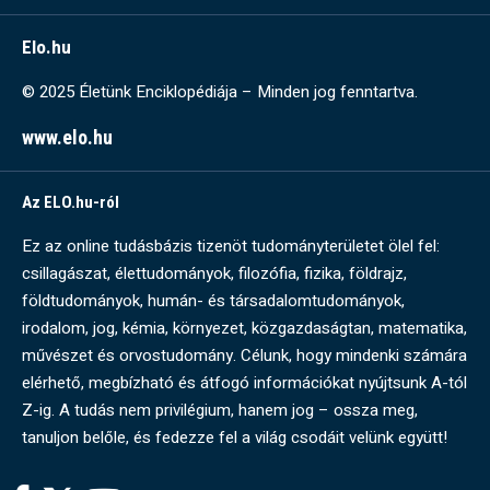
Elo.hu
© 2025 Életünk Enciklopédiája – Minden jog fenntartva.
www.elo.hu
Az ELO.hu-ról
Ez az online tudásbázis tizenöt tudományterületet ölel fel:
csillagászat, élettudományok, filozófia, fizika, földrajz,
földtudományok, humán- és társadalomtudományok,
irodalom, jog, kémia, környezet, közgazdaságtan, matematika,
művészet és orvostudomány. Célunk, hogy mindenki számára
elérhető, megbízható és átfogó információkat nyújtsunk A-tól
Z-ig. A tudás nem privilégium, hanem jog – ossza meg,
tanuljon belőle, és fedezze fel a világ csodáit velünk együtt!