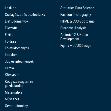
Lexikon
Statistics Data Science
Csillagászat és asztrofizika
Fashion Photography
Élettudományok
HTML & CSS Bootcamp
Filozófia
Business Analysis
Fizika
Android 12 & Kotlin
Development
Földrajz
Figma – UI/UX Design
Földtudományok
Irodalom
Jog és intézmények
Kémia
Környezet
Közgazdaságtan és
gazdálkodás
Matematika
Művészet
Orvostudomány