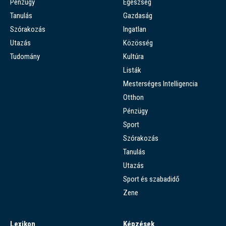
Pénzügy
Egészség
Tanulás
Gazdaság
Szórakozás
Ingatlan
Utazás
Közösség
Tudomány
Kultúra
Listák
Mesterséges Intelligencia
Otthon
Pénzügy
Sport
Szórakozás
Tanulás
Utazás
Sport és szabadidő
Zene
Lexikon
Képzések