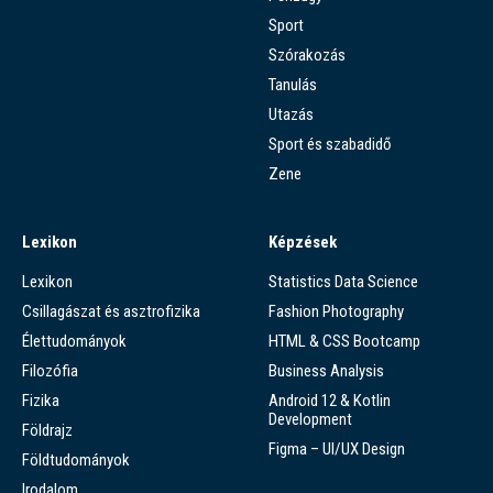
Sport
Szórakozás
Tanulás
Utazás
Sport és szabadidő
Zene
Lexikon
Képzések
Lexikon
Statistics Data Science
Csillagászat és asztrofizika
Fashion Photography
Élettudományok
HTML & CSS Bootcamp
Filozófia
Business Analysis
Fizika
Android 12 & Kotlin
Development
Földrajz
Figma – UI/UX Design
Földtudományok
Irodalom