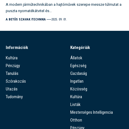
A modern járműtechnikában a hajtóművek szerepe messze túlmutat a
puszta nyomatékátvitel és…
A BETŰS SZAVAK
TECHNIKA
2025. 09. 01.
Információk
Kategóriák
Kultúra
Állatok
Pénzügy
Egészség
Tanulás
Gazdaság
Szórakozás
Ingatlan
Utazás
Közösség
Tudomány
Kultúra
Listák
Mesterséges Intelligencia
Otthon
Pénzügy