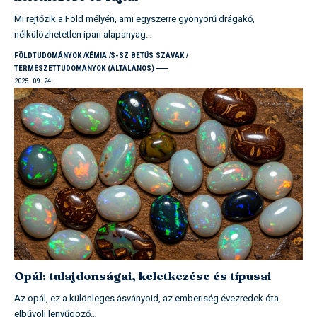
Mi rejtőzik a Föld mélyén, ami egyszerre gyönyörű drágakő,
nélkülözhetetlen ipari alapanyag…
FÖLDTUDOMÁNYOK
KÉMIA
S-SZ BETŰS SZAVAK
TERMÉSZETTUDOMÁNYOK (ÁLTALÁNOS)
2025. 09. 24.
Opál: tulajdonságai, keletkezése és típusai
Az opál, ez a különleges ásványoid, az emberiség évezredek óta
elbűvöli lenyűgöző…