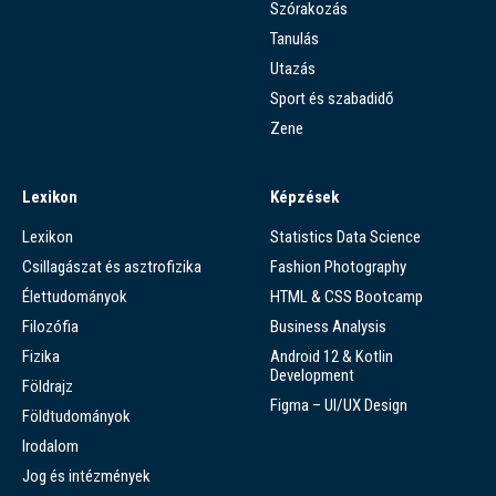
Szórakozás
Tanulás
Utazás
Sport és szabadidő
Zene
Lexikon
Képzések
Lexikon
Statistics Data Science
Csillagászat és asztrofizika
Fashion Photography
Élettudományok
HTML & CSS Bootcamp
Filozófia
Business Analysis
Fizika
Android 12 & Kotlin
Development
Földrajz
Figma – UI/UX Design
Földtudományok
Irodalom
Jog és intézmények