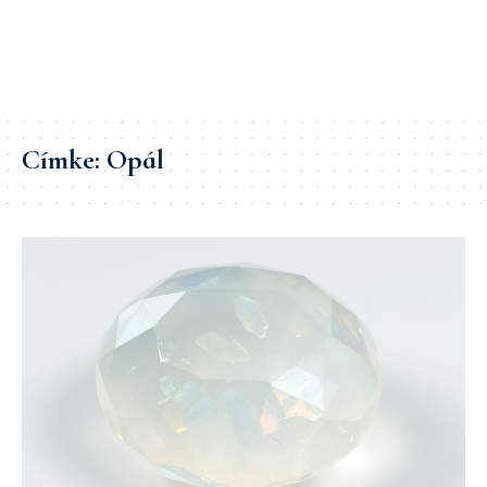
Címke:
Opál