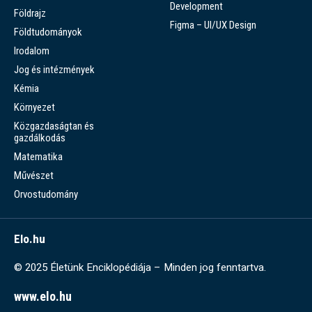
Development
Földrajz
Figma – UI/UX Design
Földtudományok
Irodalom
Jog és intézmények
Kémia
Környezet
Közgazdaságtan és
gazdálkodás
Matematika
Művészet
Orvostudomány
Elo.hu
© 2025 Életünk Enciklopédiája – Minden jog fenntartva.
www.elo.hu