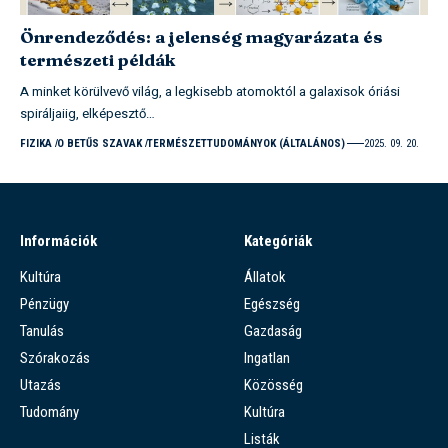
Önrendeződés: a jelenség magyarázata és
természeti példák
A minket körülvevő világ, a legkisebb atomoktól a galaxisok óriási
spiráljaiig, elképesztő…
FIZIKA
O BETŰS SZAVAK
TERMÉSZETTUDOMÁNYOK (ÁLTALÁNOS)
2025. 09. 20.
Információk
Kategóriák
Kultúra
Állatok
Pénzügy
Egészség
Tanulás
Gazdaság
Szórakozás
Ingatlan
Utazás
Közösség
Tudomány
Kultúra
Listák