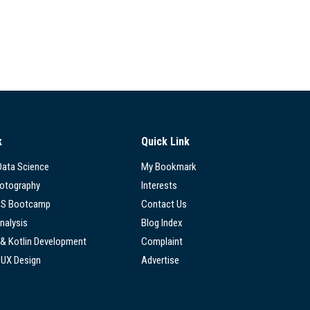
k
Quick Link
 Data Science
My Bookmark
hotography
Interests
SS Bootcamp
Contact Us
nalysis
Blog Index
 & Kotlin Development
Complaint
/UX Design
Advertise