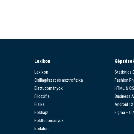
Lexikon
Képzése
Lexikon
Statistics
Csillagászat és asztrofizika
Fashion P
Élettudományok
HTML & C
Filozófia
Business A
Fizika
Android 12
Földrajz
Figma – UI
Földtudományok
Irodalom