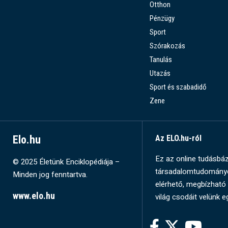
Otthon
Pénzügy
Sport
Szórakozás
Tanulás
Utazás
Sport és szabadidő
Zene
Elo.hu
Az ELO.hu-ról
Ez az online tudásbázi
© 2025 Életünk Enciklopédiája –
társadalomtudományok
Minden jog fenntartva.
elérhető, megbízható 
www.elo.hu
világ csodáit velünk e