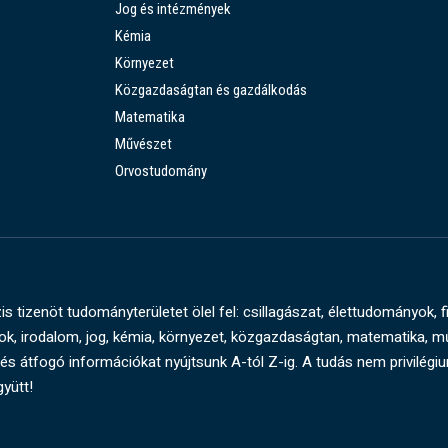
Jog és intézmények
Kémia
Környezet
Közgazdaságtan és gazdálkodás
Matematika
Művészet
Orvostudomány
s tizenöt tudományterületet ölel fel: csillagászat, élettudományok, f
, irodalom, jog, kémia, környezet, közgazdaságtan, matematika, 
és átfogó információkat nyújtsunk A-tól Z-ig. A tudás nem privilégi
gyütt!