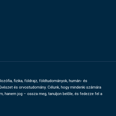
ilozófia, fizika, földrajz, földtudományok, humán- és
művészet és orvostudomány. Célunk, hogy mindenki számára
um, hanem jog – ossza meg, tanuljon belőle, és fedezze fel a