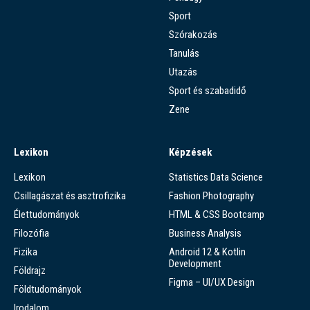
Sport
Szórakozás
Tanulás
Utazás
Sport és szabadidő
Zene
Lexikon
Képzések
Lexikon
Statistics Data Science
Csillagászat és asztrofizika
Fashion Photography
Élettudományok
HTML & CSS Bootcamp
Filozófia
Business Analysis
Fizika
Android 12 & Kotlin
Development
Földrajz
Figma – UI/UX Design
Földtudományok
Irodalom