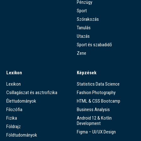
Pénzügy
Sport
Szórakozás
Tanulás
Utazás
Sport és szabadidő
Zene
Lexikon
Képzések
Lexikon
Statistics Data Science
Csillagászat és asztrofizika
Fashion Photography
Élettudományok
HTML & CSS Bootcamp
Filozófia
Business Analysis
Fizika
Android 12 & Kotlin
Development
Földrajz
Figma – UI/UX Design
Földtudományok