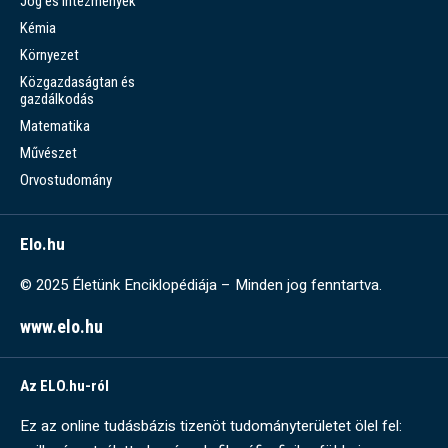
Jog és intézmények
Kémia
Környezet
Közgazdaságtan és
gazdálkodás
Matematika
Művészet
Orvostudomány
Elo.hu
© 2025 Életünk Enciklopédiája – Minden jog fenntartva.
www.elo.hu
Az ELO.hu-ról
Ez az online tudásbázis tizenöt tudományterületet ölel fel: