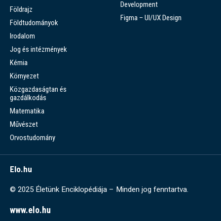
Development
Földrajz
Figma – UI/UX Design
Földtudományok
Irodalom
Jog és intézmények
Kémia
Környezet
Közgazdaságtan és
gazdálkodás
Matematika
Művészet
Orvostudomány
Elo.hu
© 2025 Életünk Enciklopédiája – Minden jog fenntartva.
www.elo.hu