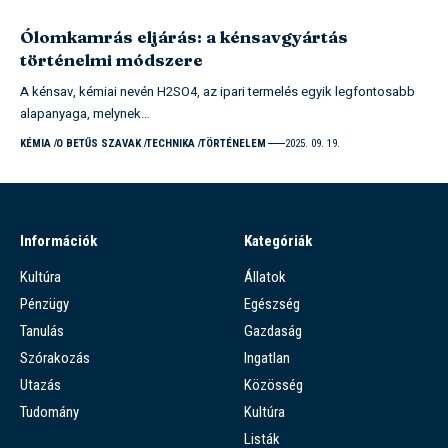
Ólomkamrás eljárás: a kénsavgyártás
történelmi módszere
A kénsav, kémiai nevén H2SO4, az ipari termelés egyik legfontosabb
alapanyaga, melynek…
KÉMIA
O BETŰS SZAVAK
TECHNIKA
TÖRTÉNELEM
2025. 09. 19.
Információk
Kategóriák
Kultúra
Állatok
Pénzügy
Egészség
Tanulás
Gazdaság
Szórakozás
Ingatlan
Utazás
Közösség
Tudomány
Kultúra
Listák