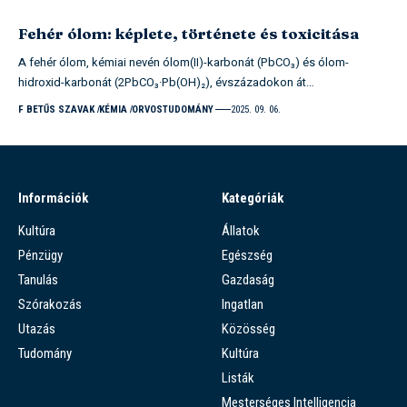
Fehér ólom: képlete, története és toxicitása
A fehér ólom, kémiai nevén ólom(II)-karbonát (PbCO₃) és ólom-
hidroxid-karbonát (2PbCO₃·Pb(OH)₂), évszázadokon át…
F BETŰS SZAVAK
KÉMIA
ORVOSTUDOMÁNY
2025. 09. 06.
Információk
Kategóriák
Kultúra
Állatok
Pénzügy
Egészség
Tanulás
Gazdaság
Szórakozás
Ingatlan
Utazás
Közösség
Tudomány
Kultúra
Listák
Mesterséges Intelligencia