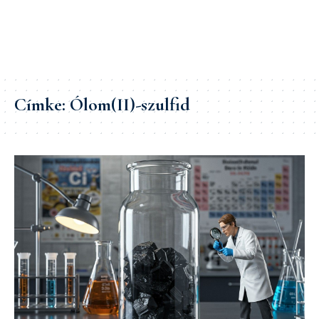
Címke:
Ólom(II)-szulfid