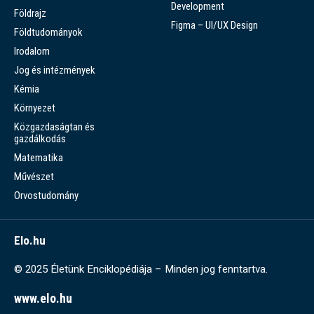
Development
Földrajz
Figma – UI/UX Design
Földtudományok
Irodalom
Jog és intézmények
Kémia
Környezet
Közgazdaságtan és
gazdálkodás
Matematika
Művészet
Orvostudomány
Elo.hu
© 2025 Életünk Enciklopédiája – Minden jog fenntartva.
www.elo.hu