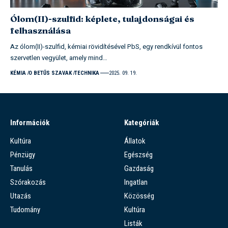
Ólom(II)-szulfid: képlete, tulajdonságai és
felhasználása
Az ólom(II)-szulfid, kémiai rövidítésével PbS, egy rendkívül fontos
szervetlen vegyület, amely mind…
KÉMIA
O BETŰS SZAVAK
TECHNIKA
2025. 09. 19.
Információk
Kategóriák
Kultúra
Állatok
Pénzügy
Egészség
Tanulás
Gazdaság
Szórakozás
Ingatlan
Utazás
Közösség
Tudomány
Kultúra
Listák