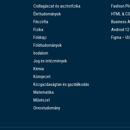
Csillagászat és asztrofizika
Fashion P
Élettudományok
HTML & C
Filozófia
Business A
Fizika
Android 12
Földrajz
Figma – UI
Földtudományok
Irodalom
Jog és intézmények
Kémia
Környezet
Közgazdaságtan és gazdálkodás
Matematika
Művészet
Orvostudomány