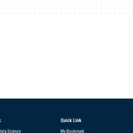
k
Quick Link
 Data Science
My Bookmark