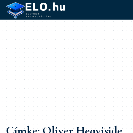
Címke:
Oliver Heaviside