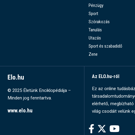
Pénzügy
Sport
Szórakozás
Tanulás
Utazás
Sport és szabadidő
Zene
Elo.hu
Az ELO.hu-ról
Ez az online tudásbázi
© 2025 Életünk Enciklopédiája –
társadalomtudományok
Minden jog fenntartva.
elérhető, megbízható 
www.elo.hu
világ csodáit velünk e