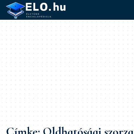
Címke:
Oldhatósági szorza