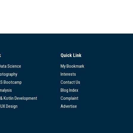
k
Quick Link
 Data Science
My Bookmark
hotography
Interests
SS Bootcamp
Contact Us
nalysis
Blog Index
 & Kotlin Development
Complaint
/UX Design
Advertise