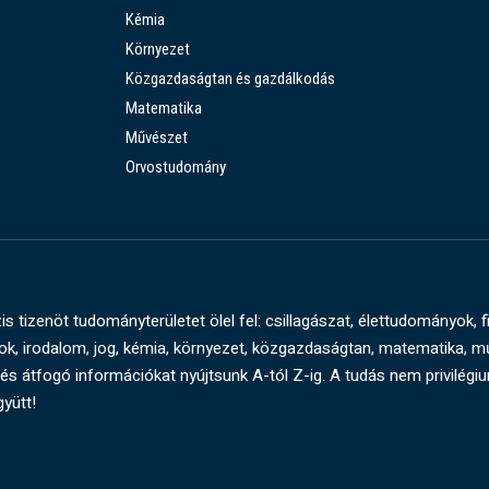
Kémia
Környezet
Közgazdaságtan és gazdálkodás
Matematika
Művészet
Orvostudomány
s tizenöt tudományterületet ölel fel: csillagászat, élettudományok, f
, irodalom, jog, kémia, környezet, közgazdaságtan, matematika, 
és átfogó információkat nyújtsunk A-tól Z-ig. A tudás nem privilégi
gyütt!