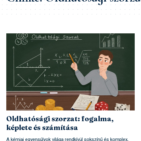
Oldhatósági szorzat: fogalma,
képlete és számítása
A kémiai egyensúlyok világa rendkívül sokszínű és komplex,