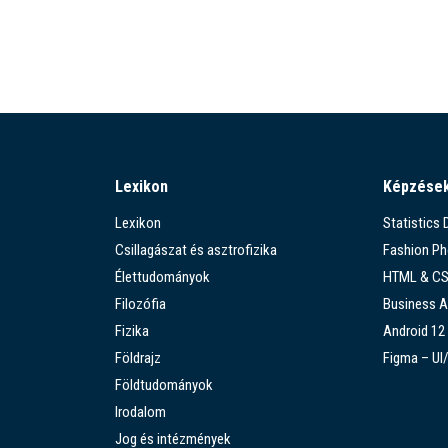
Lexikon
Képzése
Lexikon
Statistics
Csillagászat és asztrofizika
Fashion P
Élettudományok
HTML & C
Filozófia
Business A
Fizika
Android 12
Földrajz
Figma – UI
Földtudományok
Irodalom
Jog és intézmények