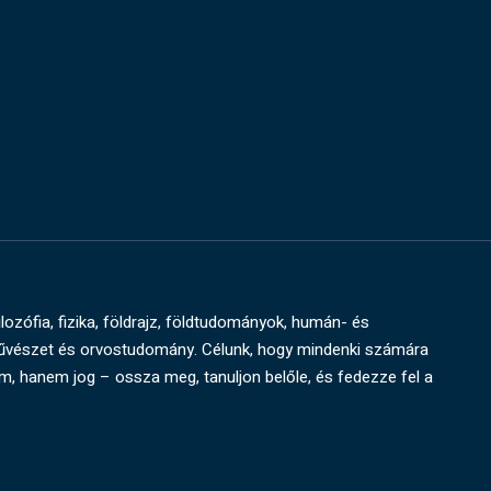
ilozófia, fizika, földrajz, földtudományok, humán- és
művészet és orvostudomány. Célunk, hogy mindenki számára
um, hanem jog – ossza meg, tanuljon belőle, és fedezze fel a