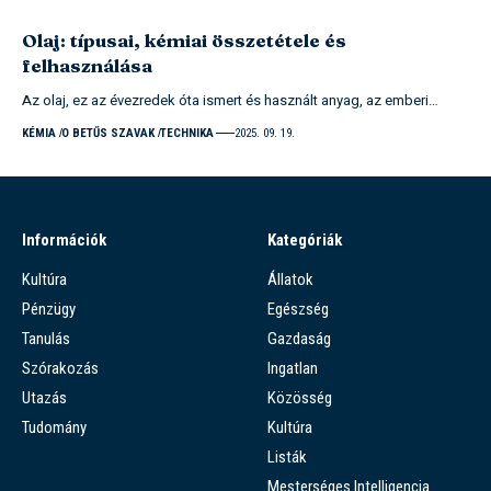
Olaj: típusai, kémiai összetétele és
felhasználása
Az olaj, ez az évezredek óta ismert és használt anyag, az emberi…
KÉMIA
O BETŰS SZAVAK
TECHNIKA
2025. 09. 19.
Információk
Kategóriák
Kultúra
Állatok
Pénzügy
Egészség
Tanulás
Gazdaság
Szórakozás
Ingatlan
Utazás
Közösség
Tudomány
Kultúra
Listák
Mesterséges Intelligencia