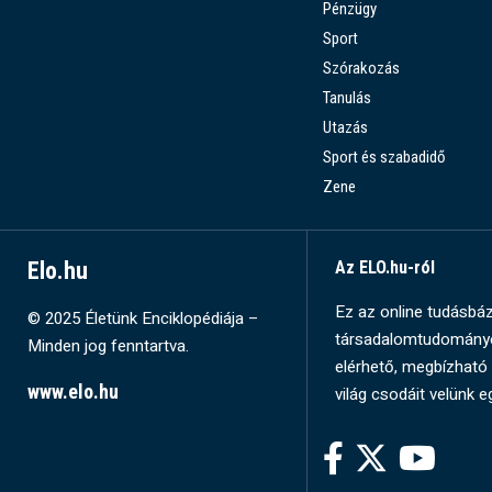
Pénzügy
Sport
Szórakozás
Tanulás
Utazás
Sport és szabadidő
Zene
Elo.hu
Az ELO.hu-ról
Ez az online tudásbázi
© 2025 Életünk Enciklopédiája –
társadalomtudományok
Minden jog fenntartva.
elérhető, megbízható 
www.elo.hu
világ csodáit velünk e