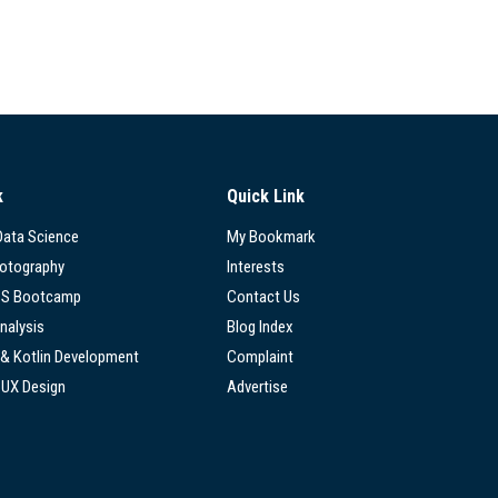
k
Quick Link
 Data Science
My Bookmark
hotography
Interests
SS Bootcamp
Contact Us
nalysis
Blog Index
 & Kotlin Development
Complaint
/UX Design
Advertise