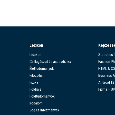
Lexikon
Képzése
Lexikon
Statistics
Csillagászat és asztrofizika
Fashion P
Élettudományok
HTML & C
Filozófia
Business A
Fizika
Android 12
Földrajz
Figma – UI
Földtudományok
Irodalom
Jog és intézmények