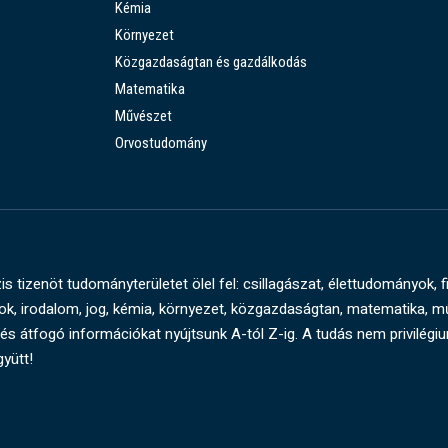
Kémia
Környezet
Közgazdaságtan és gazdálkodás
Matematika
Művészet
Orvostudomány
s tizenöt tudományterületet ölel fel: csillagászat, élettudományok, f
, irodalom, jog, kémia, környezet, közgazdaságtan, matematika, 
és átfogó információkat nyújtsunk A-tól Z-ig. A tudás nem privilégi
gyütt!