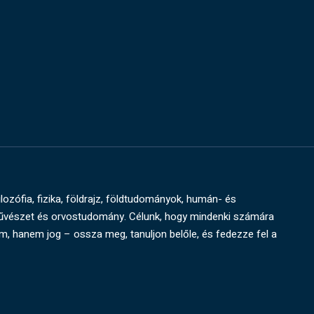
ilozófia, fizika, földrajz, földtudományok, humán- és
művészet és orvostudomány. Célunk, hogy mindenki számára
um, hanem jog – ossza meg, tanuljon belőle, és fedezze fel a