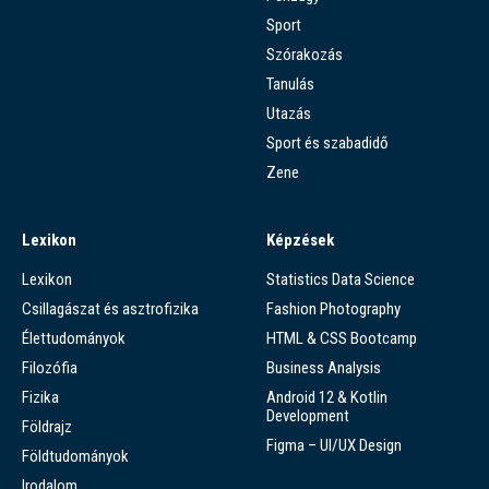
Sport
Szórakozás
Tanulás
Utazás
Sport és szabadidő
Zene
Lexikon
Képzések
Lexikon
Statistics Data Science
Csillagászat és asztrofizika
Fashion Photography
Élettudományok
HTML & CSS Bootcamp
Filozófia
Business Analysis
Fizika
Android 12 & Kotlin
Development
Földrajz
Figma – UI/UX Design
Földtudományok
Irodalom