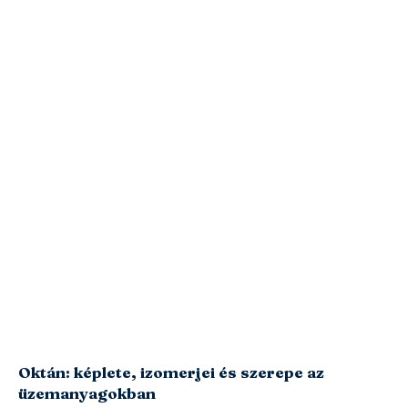
Oktán: képlete, izomerjei és szerepe az
üzemanyagokban