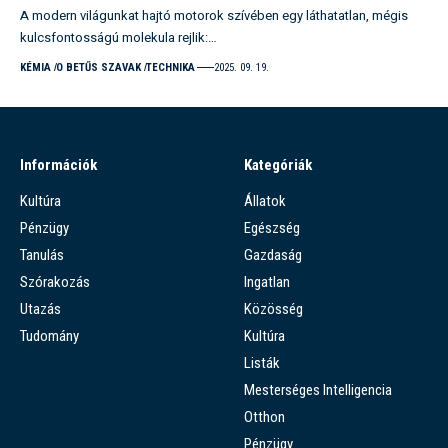
A modern világunkat hajtó motorok szívében egy láthatatlan, mégis
kulcsfontosságú molekula rejlik:…
KÉMIA
O BETŰS SZAVAK
TECHNIKA
2025. 09. 19.
Információk
Kategóriák
Kultúra
Állatok
Pénzügy
Egészség
Tanulás
Gazdaság
Szórakozás
Ingatlan
Utazás
Közösség
Tudomány
Kultúra
Listák
Mesterséges Intelligencia
Otthon
Pénzügy