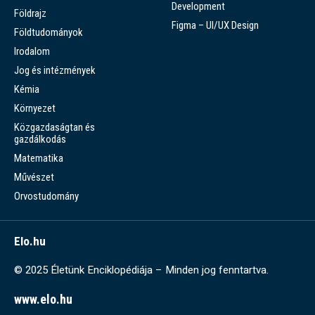
Development
Földrajz
Figma – UI/UX Design
Földtudományok
Irodalom
Jog és intézmények
Kémia
Környezet
Közgazdaságtan és
gazdálkodás
Matematika
Művészet
Orvostudomány
Elo.hu
© 2025 Életünk Enciklopédiája – Minden jog fenntartva.
www.elo.hu