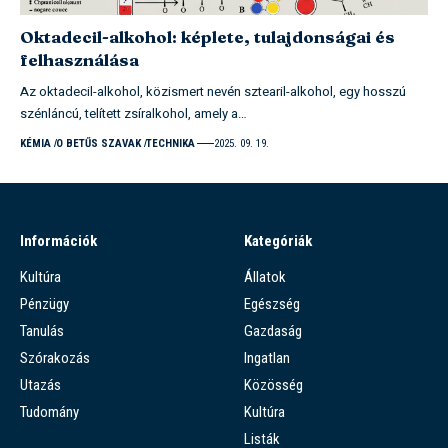
Oktadecil-alkohol: képlete, tulajdonságai és
felhasználása
Az oktadecil-alkohol, közismert nevén sztearil-alkohol, egy hosszú
szénláncú, telített zsíralkohol, amely a…
KÉMIA
O BETŰS SZAVAK
TECHNIKA
2025. 09. 19.
Információk
Kategóriák
Kultúra
Állatok
Pénzügy
Egészség
Tanulás
Gazdaság
Szórakozás
Ingatlan
Utazás
Közösség
Tudomány
Kultúra
Listák