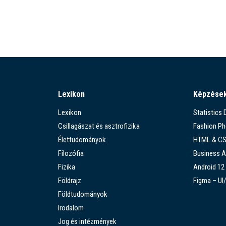
Lexikon
Képzése
Lexikon
Statistics
Csillagászat és asztrofizika
Fashion P
Élettudományok
HTML & C
Filozófia
Business A
Fizika
Android 12
Földrajz
Figma – UI
Földtudományok
Irodalom
Jog és intézmények