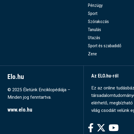
Pénzügy
Sport
Szórakozás
Tanulás
Utazás
Sport és szabadidő
Zene
Elo.hu
Az ELO.hu-ról
Ez az online tudásbázi
© 2025 Életünk Enciklopédiája –
társadalomtudományok
Minden jog fenntartva.
elérhető, megbízható 
www.elo.hu
világ csodáit velünk e