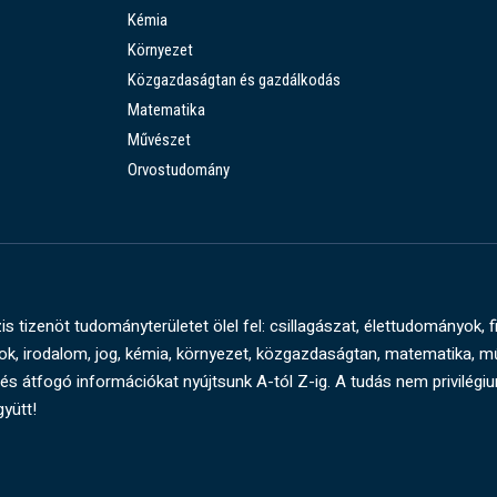
Kémia
Környezet
Közgazdaságtan és gazdálkodás
Matematika
Művészet
Orvostudomány
s tizenöt tudományterületet ölel fel: csillagászat, élettudományok, f
, irodalom, jog, kémia, környezet, közgazdaságtan, matematika, 
és átfogó információkat nyújtsunk A-tól Z-ig. A tudás nem privilégi
gyütt!