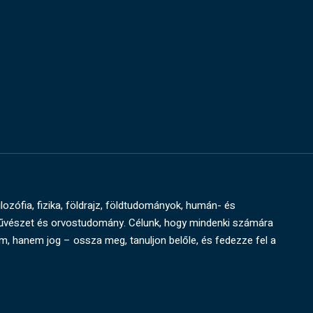
ilozófia, fizika, földrajz, földtudományok, humán- és
művészet és orvostudomány. Célunk, hogy mindenki számára
um, hanem jog – ossza meg, tanuljon belőle, és fedezze fel a