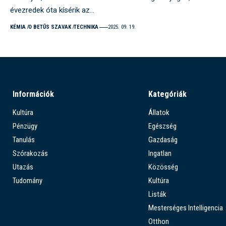
évezredek óta kísérik az…
KÉMIA
O BETŰS SZAVAK
TECHNIKA
2025. 09. 19.
Információk
Kategóriák
Kultúra
Állatok
Pénzügy
Egészség
Tanulás
Gazdaság
Szórakozás
Ingatlan
Utazás
Közösség
Tudomány
Kultúra
Listák
Mesterséges Intelligencia
Otthon