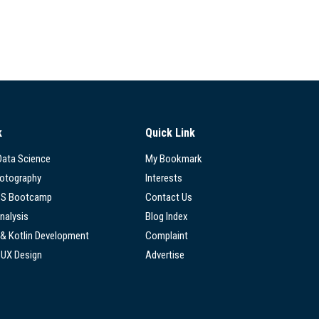
k
Quick Link
 Data Science
My Bookmark
hotography
Interests
SS Bootcamp
Contact Us
nalysis
Blog Index
 & Kotlin Development
Complaint
/UX Design
Advertise