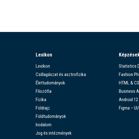
Lexikon
Képzése
Lexikon
Statistics
Csillagászat és asztrofizika
Fashion P
Élettudományok
HTML & C
Filozófia
Business A
Fizika
Android 12
Földrajz
Figma – UI
Földtudományok
Irodalom
Jog és intézmények