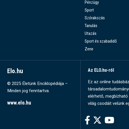
Pénzügy
Sport
Szórakozás
Tanulás
Utazás
Sport és szabadidő
Zene
Elo.hu
Az ELO.hu-ról
Ez az online tudásbázi
© 2025 Életünk Enciklopédiája –
társadalomtudományok
Minden jog fenntartva.
elérhető, megbízható 
www.elo.hu
világ csodáit velünk e