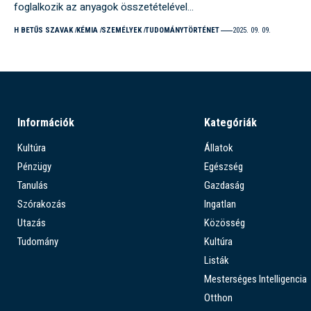
foglalkozik az anyagok összetételével…
H BETŰS SZAVAK
KÉMIA
SZEMÉLYEK
TUDOMÁNYTÖRTÉNET
2025. 09. 09.
Információk
Kategóriák
Kultúra
Állatok
Pénzügy
Egészség
Tanulás
Gazdaság
Szórakozás
Ingatlan
Utazás
Közösség
Tudomány
Kultúra
Listák
Mesterséges Intelligencia
Otthon