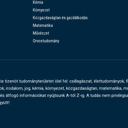
Kémia
Környezet
Közgazdaságtan és gazdálkodás
Matematika
Művészet
Orvostudomány
s tizenöt tudományterületet ölel fel: csillagászat, élettudományok, f
, irodalom, jog, kémia, környezet, közgazdaságtan, matematika, 
és átfogó információkat nyújtsunk A-tól Z-ig. A tudás nem privilégi
gyütt!