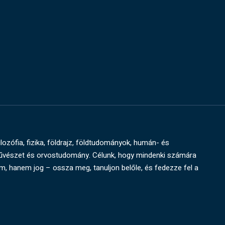
ilozófia, fizika, földrajz, földtudományok, humán- és
művészet és orvostudomány. Célunk, hogy mindenki számára
um, hanem jog – ossza meg, tanuljon belőle, és fedezze fel a