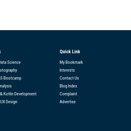
k
Quick Link
 Data Science
My Bookmark
hotography
Interests
SS Bootcamp
Contact Us
nalysis
Blog Index
 & Kotlin Development
Complaint
/UX Design
Advertise