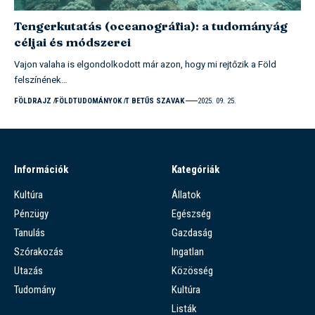
Tengerkutatás (oceanográfia): a tudományág
céljai és módszerei
Vajon valaha is elgondolkodott már azon, hogy mi rejtőzik a Föld
felszínének…
FÖLDRAJZ
FÖLDTUDOMÁNYOK
T BETŰS SZAVAK
2025. 09. 25.
Információk
Kategóriák
Kultúra
Állatok
Pénzügy
Egészség
Tanulás
Gazdaság
Szórakozás
Ingatlan
Utazás
Közösség
Tudomány
Kultúra
Listák