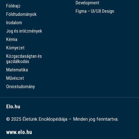
Development
Földrajz
Figma – UI/UX Design
Földtudományok
Irodalom
Jog és intézmények
Kémia
Környezet
Közgazdaságtan és
gazdálkodás
Matematika
Művészet
Orvostudomány
Elo.hu
© 2025 Életünk Enciklopédiája – Minden jog fenntartva.
www.elo.hu