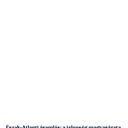
Észak-Atlanti áramlás: a jelenség magyarázata