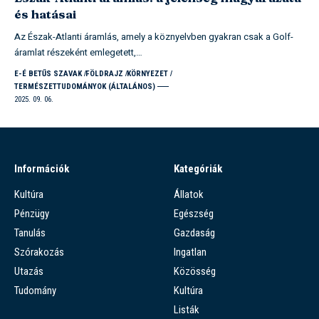
és hatásai
Az Észak-Atlanti áramlás, amely a köznyelvben gyakran csak a Golf-
áramlat részeként emlegetett,…
E-É BETŰS SZAVAK
FÖLDRAJZ
KÖRNYEZET
TERMÉSZETTUDOMÁNYOK (ÁLTALÁNOS)
2025. 09. 06.
Információk
Kategóriák
Kultúra
Állatok
Pénzügy
Egészség
Tanulás
Gazdaság
Szórakozás
Ingatlan
Utazás
Közösség
Tudomány
Kultúra
Listák