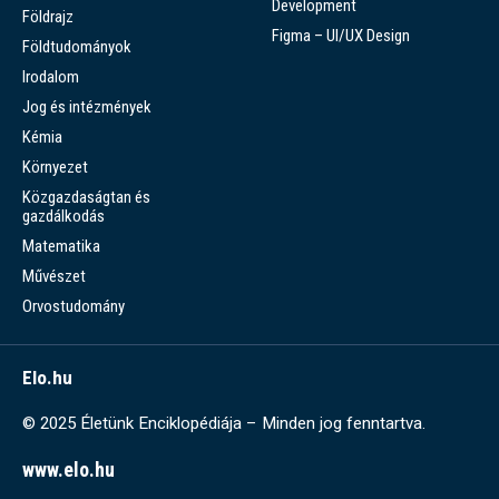
Development
Földrajz
Figma – UI/UX Design
Földtudományok
Irodalom
Jog és intézmények
Kémia
Környezet
Közgazdaságtan és
gazdálkodás
Matematika
Művészet
Orvostudomány
Elo.hu
© 2025 Életünk Enciklopédiája – Minden jog fenntartva.
www.elo.hu