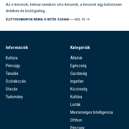
Az o-kinonok, kémiai nevükön orto-kinonok, a kinonok egy különösen
érdekes és biológiailag…
ÉLETTUDOMÁNYOK
KÉMIA
O BETŰS SZAVAK
2025. 09. 19.
Információk
Kategóriák
Kultúra
Állatok
Pénzügy
Egészség
Tanulás
Gazdaság
Szórakozás
Ingatlan
Utazás
Közösség
Tudomány
Kultúra
Listák
Mesterséges Intelligencia
Otthon
Pénzügy