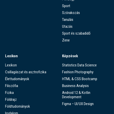
Sport
Szórakozás
Tanulás
Utazás
Sport és szabadidő
Zene
Lexikon
Képzések
Lexikon
Statistics Data Science
Csillagászat és asztrofizika
Fashion Photography
Élettudományok
HTML & CSS Bootcamp
Filozófia
Business Analysis
Fizika
Android 12 & Kotlin
Development
Földrajz
Figma – UI/UX Design
Földtudományok
Irodalom