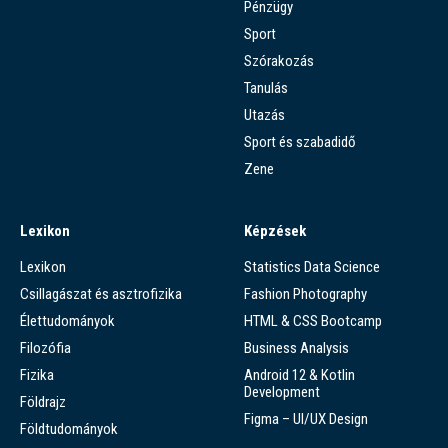
Pénzügy
Sport
Szórakozás
Tanulás
Utazás
Sport és szabadidő
Zene
Lexikon
Képzések
Lexikon
Statistics Data Science
Csillagászat és asztrofizika
Fashion Photography
Élettudományok
HTML & CSS Bootcamp
Filozófia
Business Analysis
Fizika
Android 12 & Kotlin
Development
Földrajz
Figma – UI/UX Design
Földtudományok