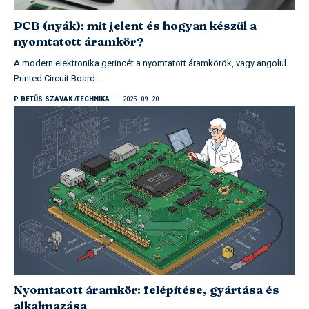
PCB (nyák): mit jelent és hogyan készül a
nyomtatott áramkör?
A modern elektronika gerincét a nyomtatott áramkörök, vagy angolul
Printed Circuit Board…
P BETŰS SZAVAK
TECHNIKA
2025. 09. 20.
Nyomtatott áramkör: felépítése, gyártása és
alkalmazása