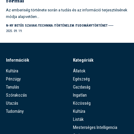
formái
Az emberiség története során a tudás és az információ terjesztésének
módja alapvetően…
N-NY BETŰS SZAVAK
TECHNIKA
TÖRTÉNELEM
TUDOMÁNYTÖRTÉNET
2025. 09. 19.
Információk
Kategóriák
Kultúra
Állatok
Pénzügy
Egészség
Tanulás
Gazdaság
Szórakozás
Ingatlan
Utazás
Közösség
Tudomány
Kultúra
Listák
Mesterséges Intelligencia