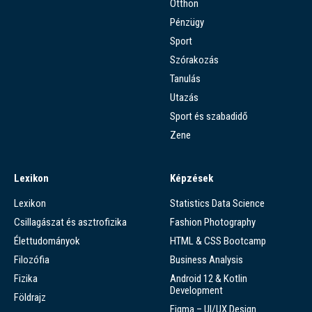
Otthon
Pénzügy
Sport
Szórakozás
Tanulás
Utazás
Sport és szabadidő
Zene
Lexikon
Képzések
Lexikon
Statistics Data Science
Csillagászat és asztrofizika
Fashion Photography
Élettudományok
HTML & CSS Bootcamp
Filozófia
Business Analysis
Fizika
Android 12 & Kotlin
Development
Földrajz
Figma – UI/UX Design