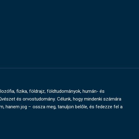
ilozófia, fizika, földrajz, földtudományok, humán- és
művészet és orvostudomány. Célunk, hogy mindenki számára
um, hanem jog – ossza meg, tanuljon belőle, és fedezze fel a