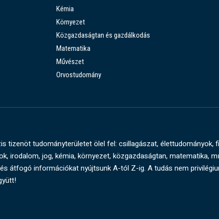
Kémia
Környezet
Közgazdaságtan és gazdálkodás
Matematika
Művészet
Orvostudomány
s tizenöt tudományterületet ölel fel: csillagászat, élettudományok, f
, irodalom, jog, kémia, környezet, közgazdaságtan, matematika, 
és átfogó információkat nyújtsunk A-tól Z-ig. A tudás nem privilégi
gyütt!