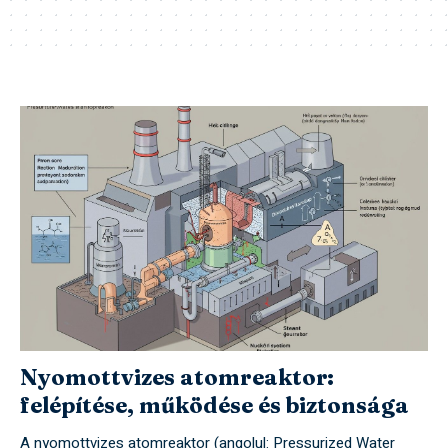
Nyomottvizes atomreaktor:
felépítése, működése és biztonsága
A nyomottvizes atomreaktor (angolul: Pressurized Water