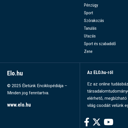
Pénzügy
Sport
Szórakozás
Tanulás
Utazás
Sport és szabadidő
Zene
Elo.hu
Az ELO.hu-ról
Ez az online tudásbázi
© 2025 Életünk Enciklopédiája –
társadalomtudományok
Minden jog fenntartva.
elérhető, megbízható 
www.elo.hu
világ csodáit velünk e