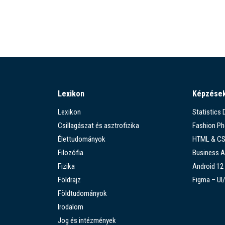
Lexikon
Képzése
Lexikon
Statistics
Csillagászat és asztrofizika
Fashion P
Élettudományok
HTML & C
Filozófia
Business A
Fizika
Android 12
Földrajz
Figma – UI
Földtudományok
Irodalom
Jog és intézmények