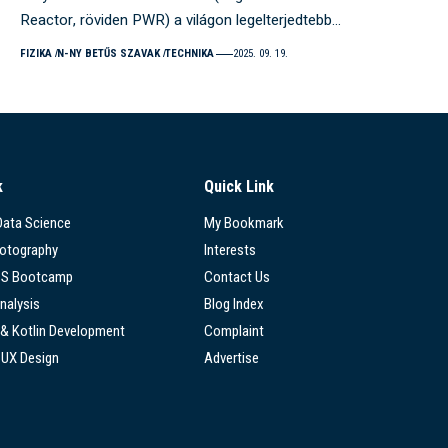
Reactor, röviden PWR) a világon legelterjedtebb…
FIZIKA
N-NY BETŰS SZAVAK
TECHNIKA
2025. 09. 19.
k
Quick Link
 Data Science
My Bookmark
hotography
Interests
SS Bootcamp
Contact Us
nalysis
Blog Index
 & Kotlin Development
Complaint
/UX Design
Advertise