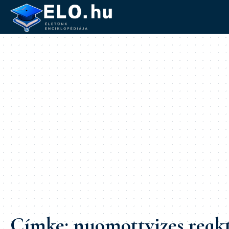
Címke:
nyomottvizes reak