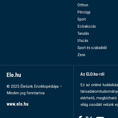
Otthon
Pénzügy
Sport
Szórakozás
Tanulás
Utazás
Sport és szabadidő
Zene
Elo.hu
Az ELO.hu-ról
Ez az online tudásbázi
© 2025 Életünk Enciklopédiája –
társadalomtudományok
Minden jog fenntartva.
elérhető, megbízható 
www.elo.hu
világ csodáit velünk e