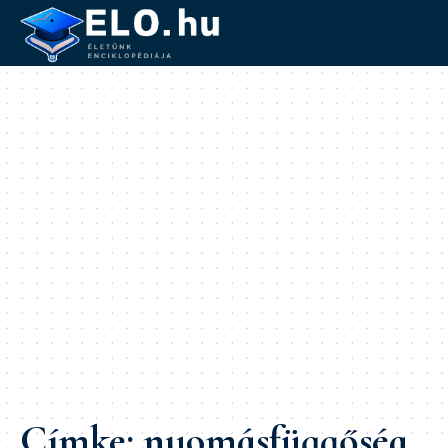
Címke:
nyomásfüggőség