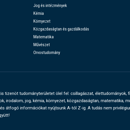
Jog és intézmények
Kémia
Környezet
Közgazdaságtan és gazdálkodás
Matematika
Művészet
Orvostudomány
s tizenöt tudományterületet ölel fel: csillagászat, élettudományok, f
, irodalom, jog, kémia, környezet, közgazdaságtan, matematika, 
és átfogó információkat nyújtsunk A-tól Z-ig. A tudás nem privilégi
gyütt!