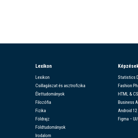
Lexikon
Képzése
Lexikon
Statistics
Csillagászat és asztrofizika
Fashion P
Élettudományok
HTML & C
Filozófia
Business A
Fizika
Android 12
Földrajz
Figma – UI
Földtudományok
Irodalom