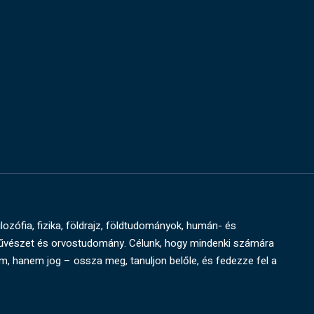
ilozófia, fizika, földrajz, földtudományok, humán- és
művészet és orvostudomány. Célunk, hogy mindenki számára
um, hanem jog – ossza meg, tanuljon belőle, és fedezze fel a