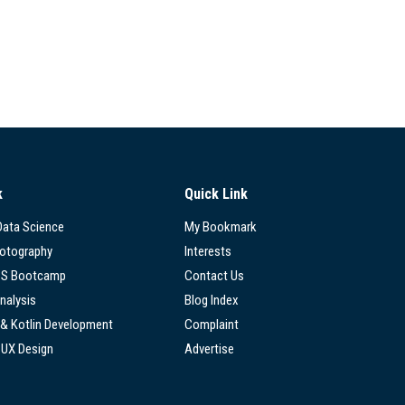
k
Quick Link
 Data Science
My Bookmark
hotography
Interests
SS Bootcamp
Contact Us
nalysis
Blog Index
 & Kotlin Development
Complaint
/UX Design
Advertise