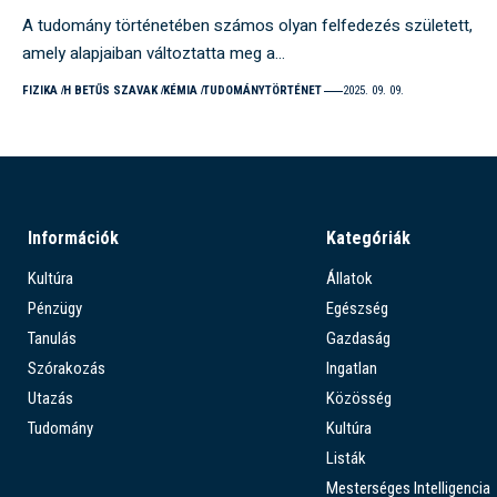
A tudomány történetében számos olyan felfedezés született,
amely alapjaiban változtatta meg a…
FIZIKA
H BETŰS SZAVAK
KÉMIA
TUDOMÁNYTÖRTÉNET
2025. 09. 09.
Információk
Kategóriák
Kultúra
Állatok
Pénzügy
Egészség
Tanulás
Gazdaság
Szórakozás
Ingatlan
Utazás
Közösség
Tudomány
Kultúra
Listák
Mesterséges Intelligencia