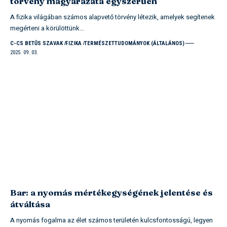
törvény magyarázata egyszerűen
A fizika világában számos alapvető törvény létezik, amelyek segítenek
megérteni a körülöttünk…
C-CS BETŰS SZAVAK
FIZIKA
TERMÉSZETTUDOMÁNYOK (ÁLTALÁNOS)
2025. 09. 03.
Bar: a nyomás mértékegységének jelentése és
átváltása
A nyomás fogalma az élet számos területén kulcsfontosságú, legyen