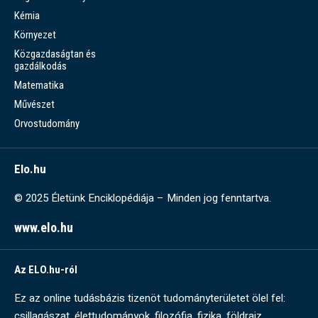
Kémia
Környezet
Közgazdaságtan és
gazdálkodás
Matematika
Művészet
Orvostudomány
Elo.hu
© 2025 Életünk Enciklopédiája – Minden jog fenntartva.
www.elo.hu
Az ELO.hu-ról
Ez az online tudásbázis tizenöt tudományterületet ölel fel:
csillagászat, élettudományok, filozófia, fizika, földrajz,