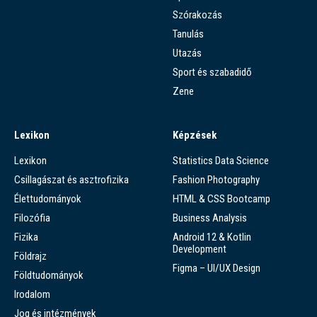
Szórakozás
Tanulás
Utazás
Sport és szabadidő
Zene
Lexikon
Képzések
Lexikon
Statistics Data Science
Csillagászat és asztrofizika
Fashion Photography
Élettudományok
HTML & CSS Bootcamp
Filozófia
Business Analysis
Fizika
Android 12 & Kotlin
Development
Földrajz
Figma – UI/UX Design
Földtudományok
Irodalom
Jog és intézmények