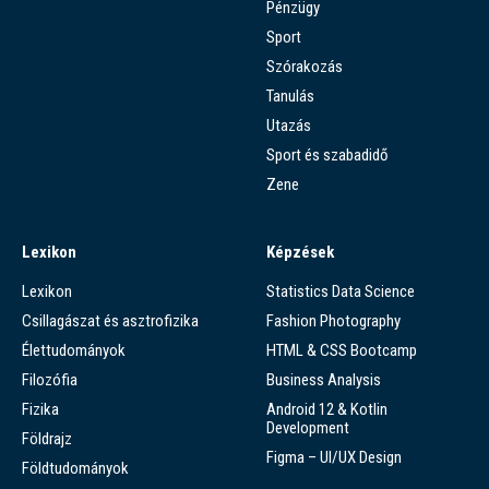
Pénzügy
Sport
Szórakozás
Tanulás
Utazás
Sport és szabadidő
Zene
Lexikon
Képzések
Lexikon
Statistics Data Science
Csillagászat és asztrofizika
Fashion Photography
Élettudományok
HTML & CSS Bootcamp
Filozófia
Business Analysis
Fizika
Android 12 & Kotlin
Development
Földrajz
Figma – UI/UX Design
Földtudományok