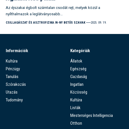
Az éjszakai égbolt számtalan csodát rejt, melyek közül a
nyílthalmazok a leglátványosabb…
CSILLAGÁSZAT ÉS ASZTROFIZIKA
N-NY BETŰS SZAVAK
2025. 09. 19.
Információk
Kategóriák
Kultúra
Állatok
Pénzügy
Egészség
Tanulás
Gazdaság
Szórakozás
Ingatlan
Utazás
Közösség
Tudomány
Kultúra
Listák
Mesterséges Intelligencia
Otthon