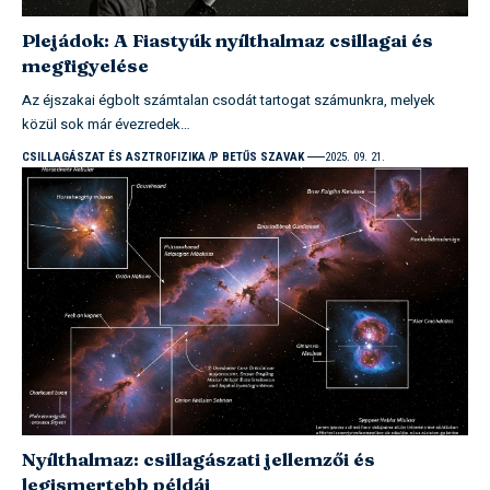
Plejádok: A Fiastyúk nyílthalmaz csillagai és
megfigyelése
Az éjszakai égbolt számtalan csodát tartogat számunkra, melyek
közül sok már évezredek…
CSILLAGÁSZAT ÉS ASZTROFIZIKA
P BETŰS SZAVAK
2025. 09. 21.
Nyílthalmaz: csillagászati jellemzői és
legismertebb példái