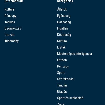
Információk
Kategóriák
Kultúra
Állatok
Pénzügy
Egészség
Tanulás
Gazdaság
Szórakozás
Ingatlan
Utazás
Közösség
Tudomány
Kultúra
Listák
Mesterséges Intelligencia
Otthon
Pénzügy
Sport
Szórakozás
Tanulás
Utazás
Sport és szabadidő
Zene