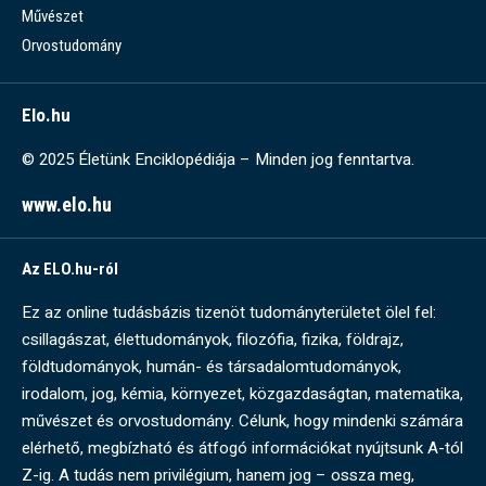
Művészet
Orvostudomány
Elo.hu
© 2025 Életünk Enciklopédiája – Minden jog fenntartva.
www.elo.hu
Az ELO.hu-ról
Ez az online tudásbázis tizenöt tudományterületet ölel fel:
csillagászat, élettudományok, filozófia, fizika, földrajz,
földtudományok, humán- és társadalomtudományok,
irodalom, jog, kémia, környezet, közgazdaságtan, matematika,
művészet és orvostudomány. Célunk, hogy mindenki számára
elérhető, megbízható és átfogó információkat nyújtsunk A-tól
Z-ig. A tudás nem privilégium, hanem jog – ossza meg,