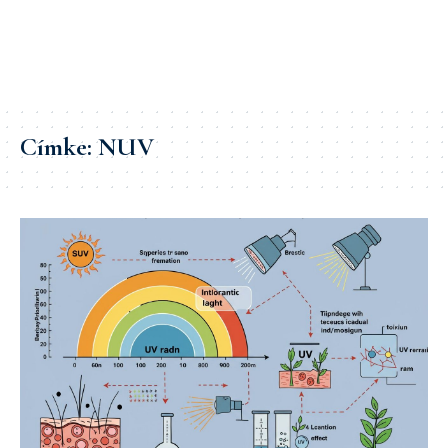
Címke:
NUV