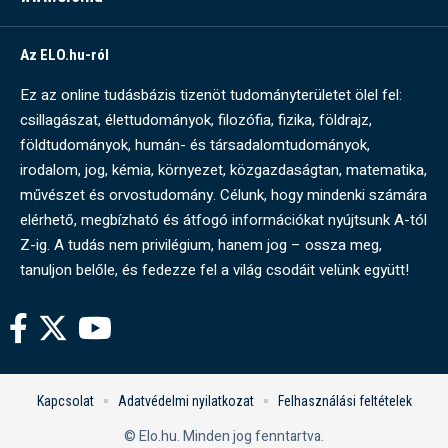
Az ELO.hu-ról
Ez az online tudásbázis tizenöt tudományterületet ölel fel:
csillagászat, élettudományok, filozófia, fizika, földrajz,
földtudományok, humán- és társadalomtudományok,
irodalom, jog, kémia, környezet, közgazdaságtan, matematika,
művészet és orvostudomány. Célunk, hogy mindenki számára
elérhető, megbízható és átfogó információkat nyújtsunk A-tól
Z-ig. A tudás nem privilégium, hanem jog – ossza meg,
tanuljon belőle, és fedezze fel a világ csodáit velünk együtt!
Kapcsolat
Adatvédelmi nyilatkozat
Felhasználási feltételek
© Elo.hu. Minden jog fenntartva.