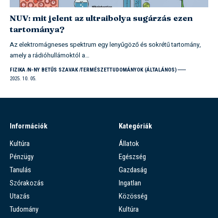
NUV: mit jelent az ultraibolya sugárzás ezen
tartománya?
Az elektromágneses spektrum egy lenyűgöző és sokrétű tartomány,
amely a rádióhullámoktól a…
FIZIKA
N-NY BETŰS SZAVAK
TERMÉSZETTUDOMÁNYOK (ÁLTALÁNOS)
2025. 10. 05.
Információk
Kategóriák
Kultúra
Állatok
Pénzügy
Egészség
Tanulás
Gazdaság
Szórakozás
Ingatlan
Utazás
Közösség
Tudomány
Kultúra