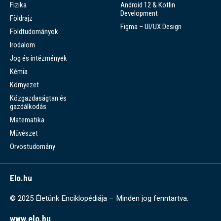
Fizika
Android 12 & Kotlin
Development
Földrajz
Figma – UI/UX Design
Földtudományok
Irodalom
Jog és intézmények
Kémia
Környezet
Közgazdaságtan és
gazdálkodás
Matematika
Művészet
Orvostudomány
Elo.hu
© 2025 Életünk Enciklopédiája – Minden jog fenntartva.
www.elo.hu