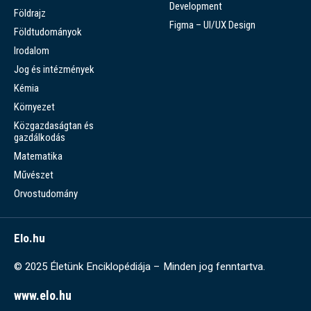
Development
Földrajz
Figma – UI/UX Design
Földtudományok
Irodalom
Jog és intézmények
Kémia
Környezet
Közgazdaságtan és
gazdálkodás
Matematika
Művészet
Orvostudomány
Elo.hu
© 2025 Életünk Enciklopédiája – Minden jog fenntartva.
www.elo.hu