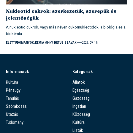
Nukleotid cukrok: szerkezetük, szerepük és
jelentőségük
A nukleotid cukrok, vagy más néven cukornukleotidok, a biológia és a
biokémia…
ÉLETTUDOMÁNYOK
KÉMIA
N-NY BETŰS SZAVAK
2025. 09. 19.
Információk
Kategóriák
Kultúra
Állatok
Pénzügy
Egészség
Tanulás
Gazdaság
Szórakozás
Ingatlan
Utazás
Közösség
Tudomány
Kultúra
Listák