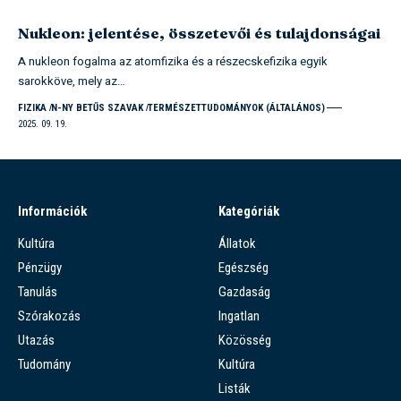
Nukleon: jelentése, összetevői és tulajdonságai
A nukleon fogalma az atomfizika és a részecskefizika egyik
sarokköve, mely az…
FIZIKA
N-NY BETŰS SZAVAK
TERMÉSZETTUDOMÁNYOK (ÁLTALÁNOS)
2025. 09. 19.
Információk
Kategóriák
Kultúra
Állatok
Pénzügy
Egészség
Tanulás
Gazdaság
Szórakozás
Ingatlan
Utazás
Közösség
Tudomány
Kultúra
Listák