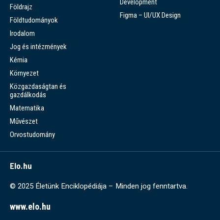
Development
Földrajz
Figma – UI/UX Design
Földtudományok
Irodalom
Jog és intézmények
Kémia
Környezet
Közgazdaságtan és
gazdálkodás
Matematika
Művészet
Orvostudomány
Elo.hu
© 2025 Életünk Enciklopédiája – Minden jog fenntartva.
www.elo.hu