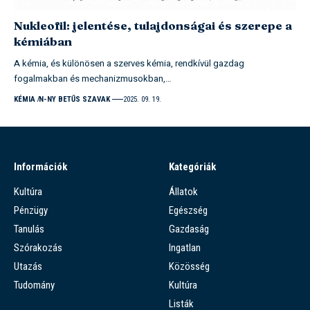
Nukleofil: jelentése, tulajdonságai és szerepe a
kémiában
A kémia, és különösen a szerves kémia, rendkívül gazdag
fogalmakban és mechanizmusokban,…
KÉMIA
N-NY BETŰS SZAVAK
2025. 09. 19.
Információk
Kategóriák
Kultúra
Állatok
Pénzügy
Egészség
Tanulás
Gazdaság
Szórakozás
Ingatlan
Utazás
Közösség
Tudomány
Kultúra
Listák