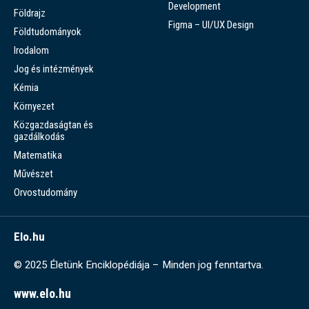
Development
Földrajz
Figma – UI/UX Design
Földtudományok
Irodalom
Jog és intézmények
Kémia
Környezet
Közgazdaságtan és
gazdálkodás
Matematika
Művészet
Orvostudomány
Elo.hu
© 2025 Életünk Enciklopédiája – Minden jog fenntartva.
www.elo.hu