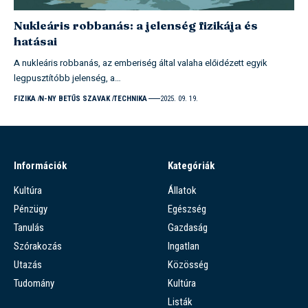
Nukleáris robbanás: a jelenség fizikája és
hatásai
A nukleáris robbanás, az emberiség által valaha előidézett egyik
legpusztítóbb jelenség, a…
FIZIKA
N-NY BETŰS SZAVAK
TECHNIKA
2025. 09. 19.
Információk
Kategóriák
Kultúra
Állatok
Pénzügy
Egészség
Tanulás
Gazdaság
Szórakozás
Ingatlan
Utazás
Közösség
Tudomány
Kultúra
Listák