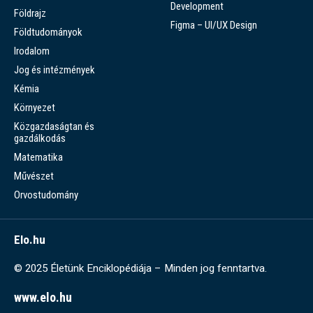
Development
Földrajz
Figma – UI/UX Design
Földtudományok
Irodalom
Jog és intézmények
Kémia
Környezet
Közgazdaságtan és
gazdálkodás
Matematika
Művészet
Orvostudomány
Elo.hu
© 2025 Életünk Enciklopédiája – Minden jog fenntartva.
www.elo.hu