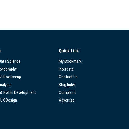
k
Quick Link
 Data Science
My Bookmark
hotography
Interests
SS Bootcamp
Contact Us
nalysis
Blog Index
 & Kotlin Development
Complaint
/UX Design
Advertise