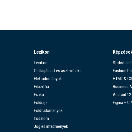
Lexikon
Képzése
Lexikon
Statistics
Csillagászat és asztrofizika
Fashion P
Élettudományok
HTML & C
Filozófia
Business A
Fizika
Android 12
Földrajz
Figma – UI
Földtudományok
Irodalom
Jog és intézmények