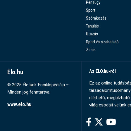
Pénzügy
Sport
Szórakozás
Tanulás
Utazás
Sport és szabadidő
Zene
Elo.hu
Az ELO.hu-ról
Ez az online tudásbázi
© 2025 Életünk Enciklopédiája –
társadalomtudományok
Minden jog fenntartva.
elérhető, megbízható 
www.elo.hu
világ csodáit velünk e