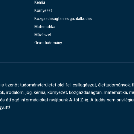
Kémia
Környezet
Közgazdaságtan és gazdálkodás
Matematika
Művészet
Orvostudomány
s tizenöt tudományterületet ölel fel: csillagászat, élettudományok, f
, irodalom, jog, kémia, környezet, közgazdaságtan, matematika, 
és átfogó információkat nyújtsunk A-tól Z-ig. A tudás nem privilégi
gyütt!