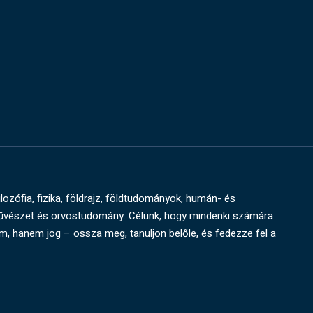
ilozófia, fizika, földrajz, földtudományok, humán- és
művészet és orvostudomány. Célunk, hogy mindenki számára
um, hanem jog – ossza meg, tanuljon belőle, és fedezze fel a