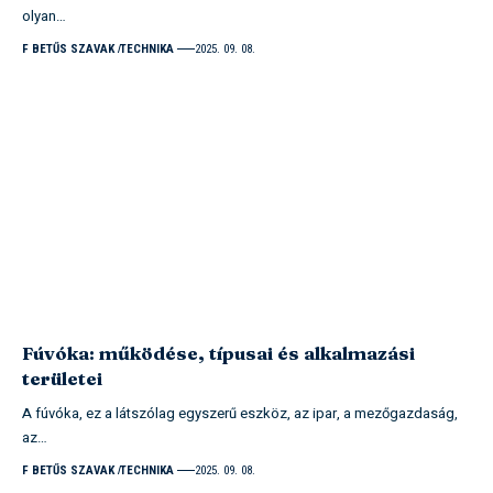
olyan…
F BETŰS SZAVAK
TECHNIKA
2025. 09. 08.
Fúvóka: működése, típusai és alkalmazási
területei
A fúvóka, ez a látszólag egyszerű eszköz, az ipar, a mezőgazdaság,
az…
F BETŰS SZAVAK
TECHNIKA
2025. 09. 08.