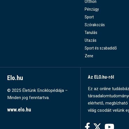
Otthon
Pénzügy
Sport
Szórakozás
Tanulás
Utazás
Sport és szabadidő
Zene
Elo.hu
Az ELO.hu-ról
Ez az online tudásbázi
© 2025 Életünk Enciklopédiája –
társadalomtudományok
Minden jog fenntartva.
elérhető, megbízható 
www.elo.hu
világ csodáit velünk e