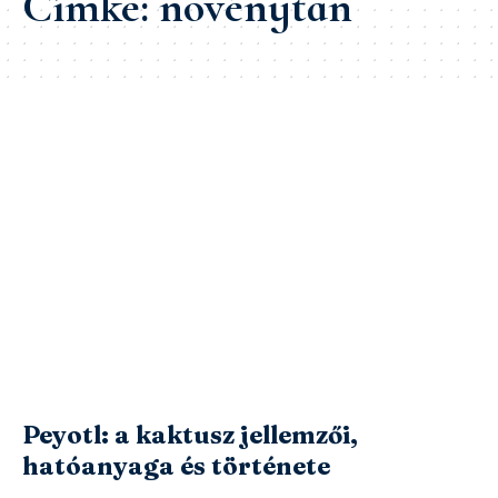
Címke:
növénytan
Peyotl: a kaktusz jellemzői,
hatóanyaga és története