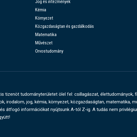
Jog és intézmények
Kémia
Környezet
Közgazdaságtan és gazdálkodás
Matematika
Művészet
Orvostudomány
s tizenöt tudományterületet ölel fel: csillagászat, élettudományok, f
, irodalom, jog, kémia, környezet, közgazdaságtan, matematika, 
és átfogó információkat nyújtsunk A-tól Z-ig. A tudás nem privilégi
gyütt!