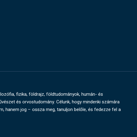
ilozófia, fizika, földrajz, földtudományok, humán- és
művészet és orvostudomány. Célunk, hogy mindenki számára
um, hanem jog – ossza meg, tanuljon belőle, és fedezze fel a