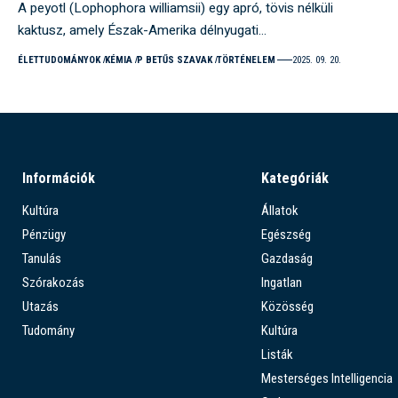
A peyotl (Lophophora williamsii) egy apró, tövis nélküli
kaktusz, amely Észak-Amerika délnyugati…
ÉLETTUDOMÁNYOK
KÉMIA
P BETŰS SZAVAK
TÖRTÉNELEM
2025. 09. 20.
Információk
Kategóriák
Kultúra
Állatok
Pénzügy
Egészség
Tanulás
Gazdaság
Szórakozás
Ingatlan
Utazás
Közösség
Tudomány
Kultúra
Listák
Mesterséges Intelligencia