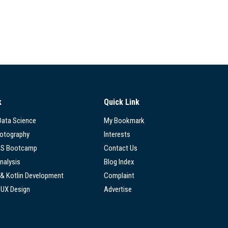
k
Quick Link
 Data Science
My Bookmark
hotography
Interests
SS Bootcamp
Contact Us
nalysis
Blog Index
 & Kotlin Development
Complaint
/UX Design
Advertise