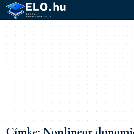
Címke:
Nonlinear dynami