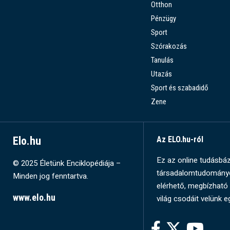
Otthon
Pénzügy
Sport
Szórakozás
Tanulás
Utazás
Sport és szabadidő
Zene
Elo.hu
Az ELO.hu-ról
Ez az online tudásbázi
© 2025 Életünk Enciklopédiája –
társadalomtudományok
Minden jog fenntartva.
elérhető, megbízható 
www.elo.hu
világ csodáit velünk e