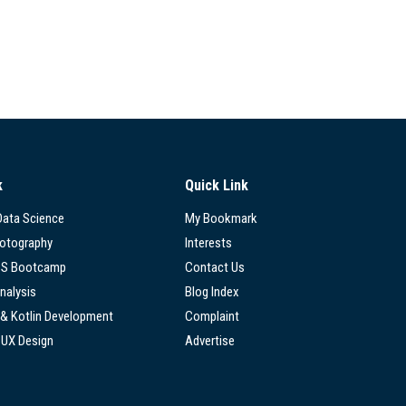
k
Quick Link
 Data Science
My Bookmark
hotography
Interests
SS Bootcamp
Contact Us
nalysis
Blog Index
 & Kotlin Development
Complaint
/UX Design
Advertise