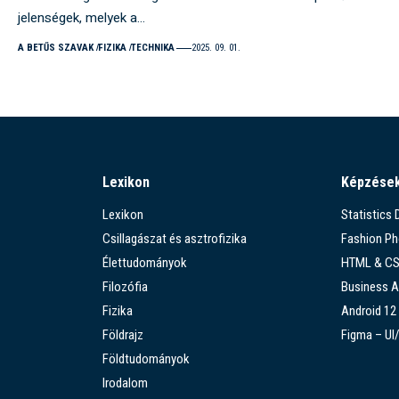
jelenségek, melyek a…
A BETŰS SZAVAK
FIZIKA
TECHNIKA
2025. 09. 01.
Lexikon
Képzése
Lexikon
Statistics
Csillagászat és asztrofizika
Fashion P
Élettudományok
HTML & C
Filozófia
Business A
Fizika
Android 12
Földrajz
Figma – UI
Földtudományok
Irodalom