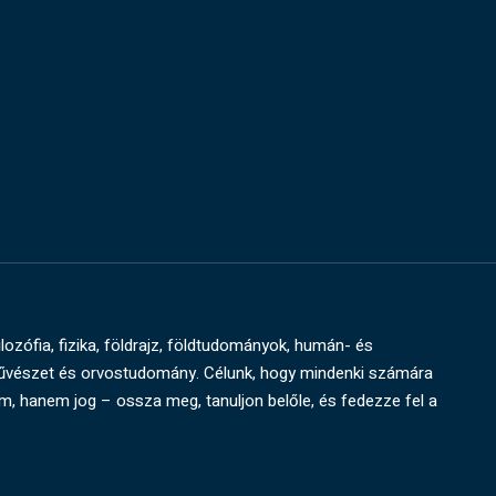
ilozófia, fizika, földrajz, földtudományok, humán- és
művészet és orvostudomány. Célunk, hogy mindenki számára
um, hanem jog – ossza meg, tanuljon belőle, és fedezze fel a