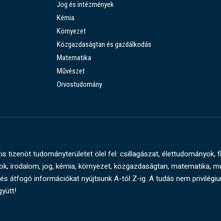
Jog és intézmények
Kémia
Környezet
Közgazdaságtan és gazdálkodás
Matematika
Művészet
Orvostudomány
s tizenöt tudományterületet ölel fel: csillagászat, élettudományok, f
, irodalom, jog, kémia, környezet, közgazdaságtan, matematika, 
és átfogó információkat nyújtsunk A-tól Z-ig. A tudás nem privilégi
gyütt!