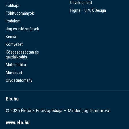
Development
Földrajz
Figma – UI/UX Design
Földtudományok
Irodalom
Jog és intézmények
Kémia
Környezet
Közgazdaságtan és
gazdálkodás
Matematika
Művészet
Orvostudomány
Elo.hu
© 2025 Életünk Enciklopédiája – Minden jog fenntartva.
www.elo.hu