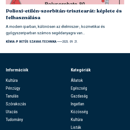
Polioxi-etilén-szorbitán-trisztearát: képlete és
felhasználása
A modern iparban, különösen az élelmiszer-, kozmetikai és
gyógyszeriparban számos segédanyagra van…
KÉMIA
P BETŰS SZAVAK
TECHNIKA
2025. 09. 21.
Információk
Kategóriák
Kultúra
Állatok
Pénzügy
Egészség
Tanulás
Gazdaság
Szórakozás
Ingatlan
Utazás
Közösség
Tudomány
Kultúra
Listák