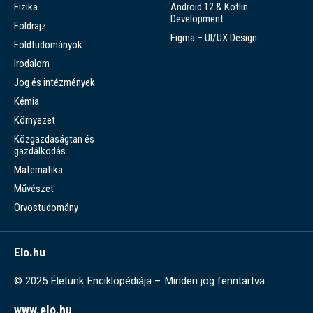
Fizika
Android 12 & Kotlin
Development
Földrajz
Figma – UI/UX Design
Földtudományok
Irodalom
Jog és intézmények
Kémia
Környezet
Közgazdaságtan és
gazdálkodás
Matematika
Művészet
Orvostudomány
Elo.hu
© 2025 Életünk Enciklopédiája – Minden jog fenntartva.
www.elo.hu