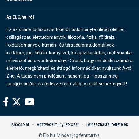
Az ELO.hu-ról
Ez az online tudásbázis tizenöt tudományterületet ölel fel:
csillagászat, élettudományok, filozófia, fizika, földrajz,
földtudományok, humán- és társadalomtudományok,
irodalom, jog, kémia, környezet, közgazdaságtan, matematika,
művészet és orvostudomány. Célunk, hogy mindenki számára
elérhető, megbízható és átfogó információkat nyújtsunk A-tól
Z-ig. A tudás nem privilégium, hanem jog – ossza meg,
tanuljon belőle, és fedezze fel a világ csodáit velünk együtt!
Kapcsolat
Adatvédelmi nyilatkozat
Felhasználási feltételek
© Elo.hu. Minden jog fenntartva.