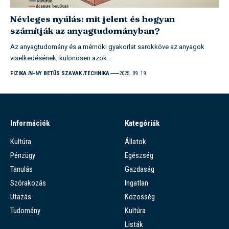
Névleges nyúlás: mit jelent és hogyan
számítják az anyagtudományban?
Az anyagtudomány és a mérnöki gyakorlat sarokköve az anyagok
viselkedésének, különösen azok…
FIZIKA
N-NY BETŰS SZAVAK
TECHNIKA
2025. 09. 19.
Információk
Kategóriák
Kultúra
Állatok
Pénzügy
Egészség
Tanulás
Gazdaság
Szórakozás
Ingatlan
Utazás
Közösség
Tudomány
Kultúra
Listák