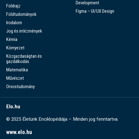
Development
Földrajz
Figma – UI/UX Design
Földtudományok
Irodalom
Jog és intézmények
Kémia
Környezet
Közgazdaságtan és
gazdálkodás
Matematika
Művészet
Orvostudomány
Elo.hu
© 2025 Életünk Enciklopédiája – Minden jog fenntartva.
www.elo.hu