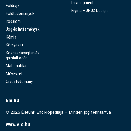
Development
Földrajz
Figma – UI/UX Design
Földtudományok
Irodalom
Jog és intézmények
Kémia
Környezet
Közgazdaságtan és
gazdálkodás
Matematika
Művészet
Orvostudomány
Elo.hu
© 2025 Életünk Enciklopédiája – Minden jog fenntartva.
www.elo.hu