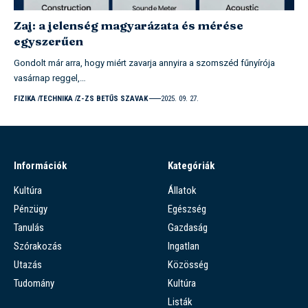
Zaj: a jelenség magyarázata és mérése
egyszerűen
Gondolt már arra, hogy miért zavarja annyira a szomszéd fűnyírója
vasárnap reggel,…
FIZIKA
TECHNIKA
Z-ZS BETŰS SZAVAK
2025. 09. 27.
Információk
Kategóriák
Kultúra
Állatok
Pénzügy
Egészség
Tanulás
Gazdaság
Szórakozás
Ingatlan
Utazás
Közösség
Tudomány
Kultúra
Listák